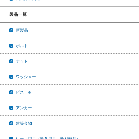
製品一覧
新製品
ボルト
ナット
ワッシャー
ビス ⊕
アンカー
建築金物
レール用品（軌条用品，軌材部品）